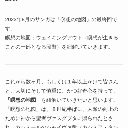
(瞑
想
2023年8月のサンガは「瞑想の地図」の最終回で
の
す。
地
瞑想の地図：ウェイキングアウト（瞑想が生きる
図
ことの一部となる段階）を紐解いていきます。
最
終
回)
個
これから数ヶ月、もしくは１年以上かけて皆さん
と、大切にそして慎重に、かつ好奇心を持って、
「瞑想の地図」
を紐解いていきたいと思います。
「瞑想の地図」は、８世紀半ばに、人類の向上の
ために神から聖者ヴァスグプタに贈られたとさ
れ、カシミールのシャイヴァ教（カシミア・タン