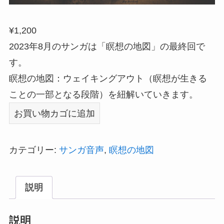
¥
1,200
2023年8月のサンガは「瞑想の地図」の最終回で
す。
瞑想の地図：ウェイキングアウト（瞑想が生きる
ことの一部となる段階）を紐解いていきます。
2023
お買い物カゴに追加
年
8
カテゴリー:
サンガ音声
,
瞑想の地図
月
の
説明
サ
ン
説明
ガ