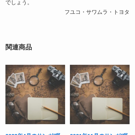
５
でしょう。
回)
フユコ・サワムラ・トヨタ
個
関連商品