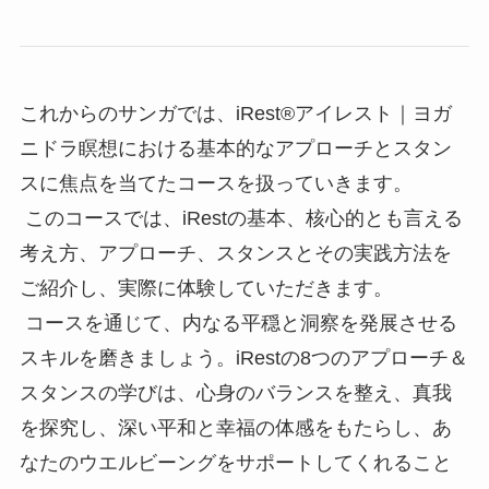
基
本
的
ス
これからのサンガでは、iRest®アイレスト｜ヨガ
タ
ニドラ瞑想における基本的なアプローチとスタン
ン
スに焦点を当てたコースを扱っていきます。
ス
このコースでは、iRestの基本、核心的とも言える
＆
考え方、アプローチ、スタンスとその実践方法を
ア
ご紹介し、実際に体験していただきます。
プ
コースを通じて、内なる平穏と洞察を発展させる
ロ
スキルを磨きましょう。iRestの8つのアプローチ＆
ー
スタンスの学びは、心身のバランスを整え、真我
チ
を探究し、深い平和と幸福の体感をもたらし、あ
第
なたのウエルビーングをサポートしてくれること