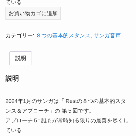
ている
2024
お買い物カゴに追加
年
1
カテゴリー:
８つの基本的スタンス
,
サンガ音声
月
の
説明
サ
ン
説明
ガ
(iRest
の
2024年1月のサンガは「iRestの８つの基本的スタ
８
ンス＆アプローチ」の 第５回です。
つ
アプローチ５: 誰もが常時知る限りの最善を尽くし
の
ている