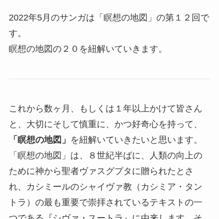
想
2022年5月のサンガは「瞑想の地図」の第１２回で
の
す。
地
瞑想の地図の２０を紐解いていきます。
図
第
１
２
これから数ヶ月、もしくは１年以上かけて皆さん
回)
と、大切にそして慎重に、かつ好奇心を持って、
個
「瞑想の地図」
を紐解いていきたいと思います。
「瞑想の地図」は、８世紀半ばに、人類の向上の
ために神から聖者ヴァスグプタに贈られたとさ
れ、カシミールのシャイヴァ教（カシミア・タン
トラ）の最も重要で崇拝されているテキストの一
つである『シヴァ・スートラ』に由来します。そ