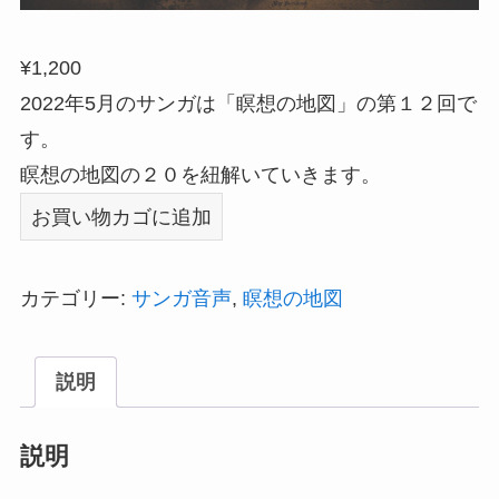
¥
1,200
2022年5月のサンガは「瞑想の地図」の第１２回で
す。
瞑想の地図の２０を紐解いていきます。
2022
お買い物カゴに追加
年
5
カテゴリー:
サンガ音声
,
瞑想の地図
月
の
説明
サ
ン
説明
ガ
(瞑